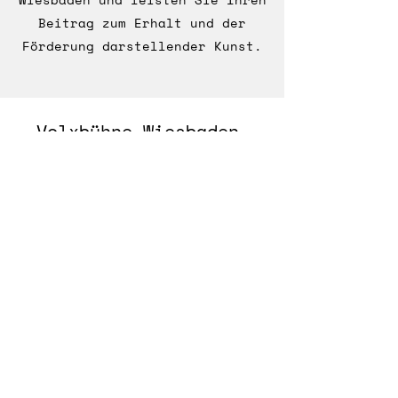
Beitrag zum Erhalt und der
Förderung darstellender Kunst.
Volxbühne Wiesbaden
mit massiver Unterstützung
des Kulturamtes Wiesbaden
©2026 von Volxbühne Wiesbaden.
Logogestaltung: Boris Kirchdorfer
www.flysolo.de
Erstellt mit Wix.com